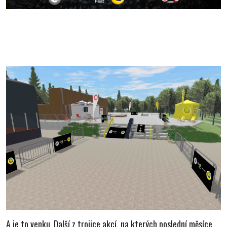
A je to venku. Další z trojice akcí, na kterých poslední měsíce