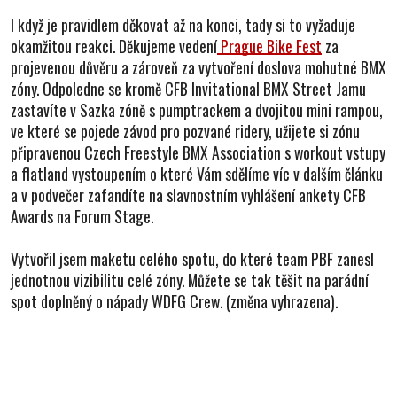
I když je pravidlem děkovat až na konci, tady si to vyžaduje
okamžitou reakci. Děkujeme vedení
Prague Bike Fest
za
projevenou důvěru a zároveň za vytvoření doslova mohutné BMX
zóny. Odpoledne se kromě CFB Invitational BMX Street Jamu
zastavíte v Sazka zóně s pumptrackem a dvojitou mini rampou,
ve které se pojede závod pro pozvané ridery, užijete si zónu
připravenou Czech Freestyle BMX Association s workout vstupy
a flatland vystoupením o které Vám sdělíme víc v dalším článku
a v podvečer zafandíte na slavnostním vyhlášení ankety CFB
Awards na Forum Stage.
Vytvořil jsem maketu celého spotu, do které team PBF zanesl
jednotnou vizibilitu celé zóny. Můžete se tak těšit na parádní
spot doplněný o nápady WDFG Crew. (změna vyhrazena).